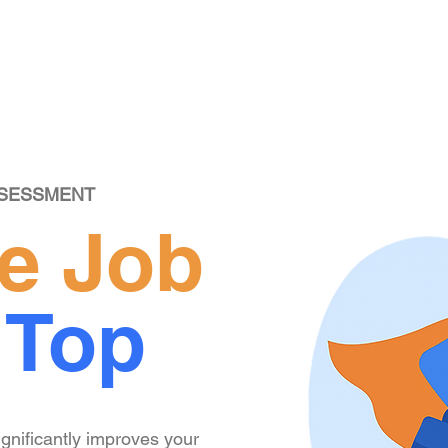
SSESSMENT
he Job
 Top
ignificantly improves your