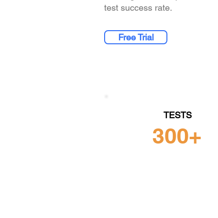
test success rate.
Free Trial
TESTS
300+